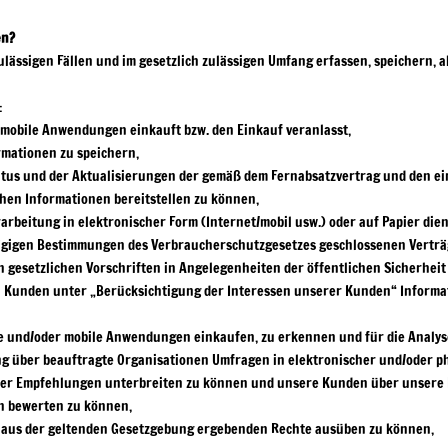
en?
ssigen Fällen und im gesetzlich zulässigen Umfang erfassen, speichern, akt
:
te/mobile Anwendungen einkauft bzw. den Einkauf veranlasst,
rmationen zu speichern,
tatus und der Aktualisierungen der gemäß dem Fernabsatzvertrag und den 
hen Informationen bereitstellen zu können,
rbeitung in elektronischer Form (Internet/mobil usw.) oder auf Papier diene
ägigen Bestimmungen des Verbraucherschutzgesetzes geschlossenen Verträ
 gesetzlichen Vorschriften in Angelegenheiten der öffentlichen Sicherheit
 Kunden unter „Berücksichtigung der Interessen unserer Kunden“ Informati
ite und/oder mobile Anwendungen einkaufen, zu erkennen und für die Analy
ber beauftragte Organisationen Umfragen in elektronischer und/oder ph
er Empfehlungen unterbreiten zu können und unsere Kunden über unsere D
n bewerten zu können,
h aus der geltenden Gesetzgebung ergebenden Rechte ausüben zu können,