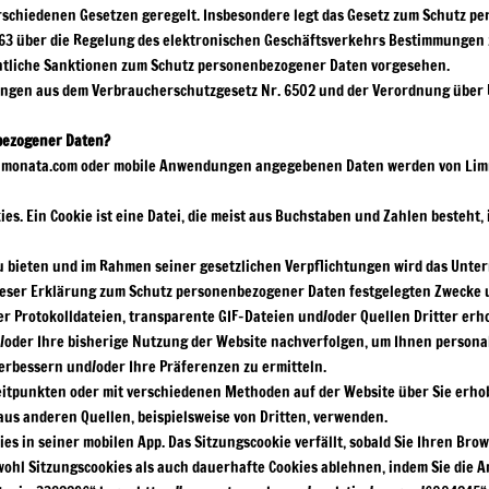
schiedenen Gesetzen geregelt. Insbesondere legt das Gesetz zum Schutz pe
6563 über die Regelung des elektronischen Geschäftsverkehrs Bestimmung
echtliche Sanktionen zum Schutz personenbezogener Daten vorgesehen.
ungen aus dem Verbraucherschutzgesetz Nr. 6502 und der Verordnung über
bezogener Daten?
olimonata.com oder mobile Anwendungen angegebenen Daten werden von Li
. Ein Cookie ist eine Datei, die meist aus Buchstaben und Zahlen besteht, 
bieten und im Rahmen seiner gesetzlichen Verpflichtungen wird das Untern
 dieser Erklärung zum Schutz personenbezogener Daten festgelegten Zweck
er Protokolldateien, transparente GIF-Dateien und/oder Quellen Dritter er
/oder Ihre bisherige Nutzung der Website nachverfolgen, um Ihnen person
 verbessern und/oder Ihre Präferenzen zu ermitteln.
itpunkten oder mit verschiedenen Methoden auf der Website über Sie erho
us anderen Quellen, beispielsweise von Dritten, verwenden.
in seiner mobilen App. Das Sitzungscookie verfällt, sobald Sie Ihren Browse
wohl Sitzungscookies als auch dauerhafte Cookies ablehnen, indem Sie die A