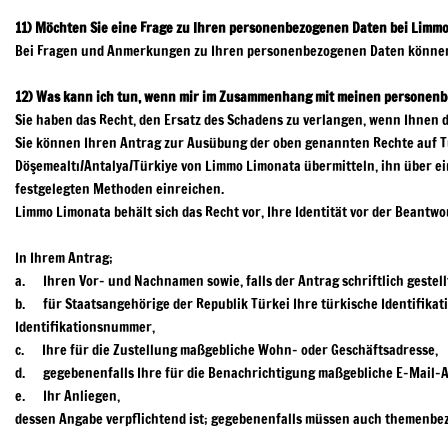
11)
Möchten Sie eine Frage zu Ihren personenbezogenen Daten bei Limmo
Bei Fragen und Anmerkungen zu Ihren personenbezogenen Daten können S
12)
Was kann ich tun, wenn mir im Zusammenhang mit meinen personenb
Sie haben das Recht, den Ersatz des Schadens zu verlangen, wenn Ihnen 
Sie können Ihren Antrag zur Ausübung der oben genannten Rechte auf Tü
Döşemealtı/Antalya/Türkiye von Limmo Limonata übermitteln, ihn über ein
festgelegten Methoden einreichen.
Limmo Limonata behält sich das Recht vor, Ihre Identität vor der Beantw
In Ihrem Antrag;
a. Ihren Vor- und Nachnamen sowie, falls der Antrag schriftlich gestellt
b. für Staatsangehörige der Republik Türkei Ihre türkische Identifika
Identifikationsnummer,
c. Ihre für die Zustellung maßgebliche Wohn- oder Geschäftsadresse,
d. gegebenenfalls Ihre für die Benachrichtigung maßgebliche E-Mail-A
e. Ihr Anliegen,
dessen Angabe verpflichtend ist; gegebenenfalls müssen auch themenbe