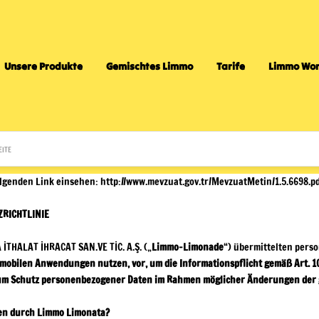
Unsere Produkte
Gemischtes Limmo
Tarife
Limmo Wor
olgenden Link einsehen:
http://www.mevzuat.gov.tr/MevzuatMetin/1.5.6698.p
RICHTLINIE
İTHALAT İHRACAT SAN.VE TİC. A.Ş.
(„
Limmo-Limonade
“) übermittelten pers
 mobilen Anwendungen nutzen, vor, um die Informationspflicht gemäß Art. 
 zum Schutz personenbezogener Daten im Rahmen möglicher Änderungen der g
ten durch Limmo Limonata?