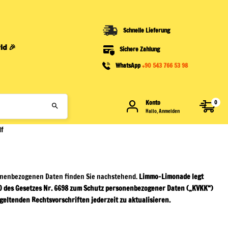
Schnelle Lieferung
ld 🎉
Sichere Zahlung
WhatsApp
+90 543 766 53 98
Konto
0
Hallo, Anmelden
df
onenbezogenen Daten finden Sie nachstehend.
Limmo-Limonade
legt
10 des Gesetzes Nr. 6698 zum Schutz personenbezogener Daten („KVKK“)
eltenden Rechtsvorschriften jederzeit zu aktualisieren.