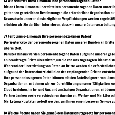
6) Wie schützt Limmo Limonata Ihre personenbezogenen Daten?
Die an Limmo Limonata übermittelten personenbezogenen Daten unterlie
geltenden gesetzlichen Bestimmungen die erforderliche Organisation au
Bewusstsein unserer diesbezüglichen Verpflichtungen werden regelmäß
möchten wir Sie darüber informieren, dass wir unsere Datenverarbeitungs
7) Teilt
Limmo-Limonade
Ihre personenbezogenen Daten?
Die Weitergabe der personenbezogenen Daten unserer Kunden an Dritte 
übermittelt.
Darüber hinaus werden personenbezogene Daten aufgrund unserer gesetz
an beauftragte Dritte übermittelt, um die von uns zugesagten Dienstlei
Während der Übermittlung von Daten an Dritte werden die erforderliche
aufgrund der Datenschutzrichtlinien des empfangenden Dritten entstehen,
Ihre personenbezogenen Daten können mit den Anteilseignern von Limmo
Organisationen, mit denen wir zur Durchführung unserer Tätigkeiten zu
Cloud beziehen, im In- und Ausland ansässigen Organisationen, mit den
Partnerbanken sowie verschiedenen Agenturen, Werbe- und Marktforsch
Marketingaktivitäten geteilt werden, um Ihnen einen besseren Service z
8) Welche Rechte haben Sie gemäß dem Datenschutzgesetz für personen