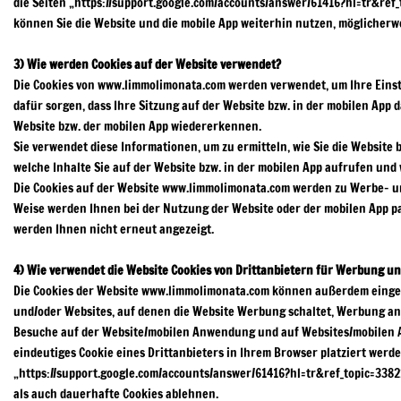
die Seiten „https://support.google.com/accounts/answer/61416?hl=tr&ref
können Sie die Website und die mobile App weiterhin nutzen, möglicherwe
3) Wie werden Cookies auf der Website verwendet?
Die Cookies von www.limmolimonata.com werden verwendet, um Ihre Einste
dafür sorgen, dass Ihre Sitzung auf der Website bzw. in der mobilen App 
Website bzw. der mobilen App wiedererkennen.
Sie verwendet diese Informationen, um zu ermitteln, wie Sie die Website
welche Inhalte Sie auf der Website bzw. in der mobilen App aufrufen und 
Die Cookies auf der Website www.limmolimonata.com werden zu Werbe- u
Weise werden Ihnen bei der Nutzung der Website oder der mobilen App pa
werden Ihnen nicht erneut angezeigt.
4) Wie verwendet die Website Cookies von Drittanbietern für Werbung u
Die Cookies der Website www.limmolimonata.com können außerdem einges
und/oder Websites, auf denen die Website Werbung schaltet, Werbung anz
Besuche auf der Website/mobilen Anwendung und auf Websites/mobilen A
eindeutiges Cookie eines Drittanbieters in Ihrem Browser platziert werd
„https://support.google.com/accounts/answer/61416?hl=tr&ref_topic=3382
als auch dauerhafte Cookies ablehnen.