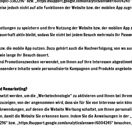
_topic=3382296“ bzw. „https://support.google.com/analytics/answer/6004245
ise jedoch nicht auf alle Funktionen der Website bzw. der mobilen App zug
llungen zu speichern und Ihre Nutzung der Website bzw. der mobilen App zu
dauerhaft aktiv bleibt, sodass Sie nicht bei jedem Besuch mehrmals Ihr Pass
 bzw. die mobile App nutzen. Dazu gehört auch die Nachverfolgung, von wo a
wie lange Ihr Besuch dauert.
nd Promotionszwecken verwendet, um Ihnen auf Ihre Interessen abgestimmte
ssendere Inhalte sowie personalisierte Kampagnen und Produkte angeboten.
nd Remarketing?
etzt werden, um die „Werbetechnologie“ zu aktivieren und Ihnen bei Ihre
uzeigen, von der angenommen wird, dass sie für Sie von Interesse sein kö
nwendungen, auf denen die Website Werbung schaltet, um Ihnen personali
en, damit die Website Sie erkennen kann. Indem Sie die Anweisungen in der 
296“ bzw. „https://support.google.com/analytics/answer/6004245“ besuchen