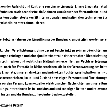
gen der Aufsicht und Kontrolle von Limmo Limonata. Limmo Limonata hat a
fzubauen sowie technische Maßnahmen zum Schutz der Vertraulichkeit und 
ig Penetrationstests gemäß internationalen und nationalen technischen S
richtlinien stets aktualisieren.
erfolgt im Rahmen der Einwilligung der Kunden; grundsätzlich werden pe
lichen Verpflichtungen, ohne darauf beschränkt zu sein, mit Gerichten 
stungen erbringen und eine Qualitätskontrolle der erbrachten Dienstleistu
n technischen und rechtlichen Maßnahmen ergriffen, um Rechtsverletzungen
 noch für Verstöße in Risikobereichen, die in der Verantwortung des Dritt
 Limonata, unseren direkten und indirekten Tochtergesellschaften im In- 
sammenarbeiten, im In- und Ausland ansässigen Personen und Einrichtungen
en wir den Versand kommerzieller elektronischer Nachrichten an unsere Ku
ungsunternehmen im In- und Ausland und sonstigen Dritten und relevante
u bieten und die Kundenzufriedenheit sicherzustellen.
bezogene Daten?